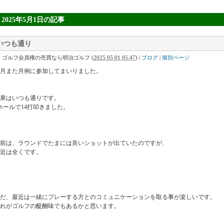
» 2025年5月1日
の記事
いつも通り
｜ゴルフ会員権の売買なら明治ゴルフ
(
2025.05.01 05:47
)
|
ブログ
|
個別ページ
月また月例に参加してまいりました。
果はいつも通りです。
ホールで14打叩きました。
前は、ラウンドでたまには良いショットが出ていたのですが、
近は全くです。
だ、最近は一緒にプレーする方とのコミュニケーションを取る事が楽しいです。
れがゴルフの醍醐味でもあるかと思います。