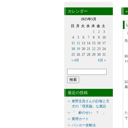
カレンダー
2025年5月
日
月
火
水
木
金
土
1
2
3
4
5
6
7
8
9
10
先
11
12
13
14
15
16
17
18
19
20
21
22
23
24
25
26
27
28
29
30
31
結
« 4月
6月 »
1
以
最
最近の投稿
東野圭吾さんの訃報と天
才の「理系脳」な裏話
「 齢のせい ？ 」
た
そ
乗用カート
バンカー攻略法