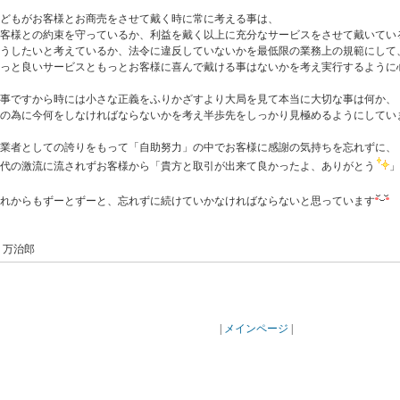
どもがお客様とお商売をさせて戴く時に常に考える事は、
客様との約束を守っているか、利益を戴く以上に充分なサービスをさせて戴いてい
うしたいと考えているか、法令に違反していないかを最低限の業務上の規範にして
っと良いサービスともっとお客様に喜んで戴ける事はないかを考え実行するように
事ですから時には小さな正義をふりかざすより大局を見て本当に大切な事は何か、
の為に今何をしなければならないかを考え半歩先をしっかり見極めるようにしてい
業者としての誇りをもって「自助努力」の中でお客様に感謝の気持ちを忘れずに、
代の激流に流されずお客様から「貴方と取引が出来て良かったよ、ありがとう
」
れからもずーとずーと、忘れずに続けていかなければならないと思っています
y 万治郎
|
メインページ
|