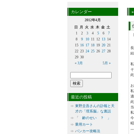
カレンダー
2012年4月
日
月
火
水
木
金
土
1
2
3
4
5
6
7
8
9
10
11
12
13
14
15
16
17
18
19
20
21
長
22
23
24
25
26
27
28
結
29
30
« 3月
5月 »
私
そ
此
お
私
適
最近の投稿
此
東野圭吾さんの訃報と天
当
才の「理系脳」な裏話
私
「 齢のせい ？ 」
今
昭
乗用カート
一
バンカー攻略法