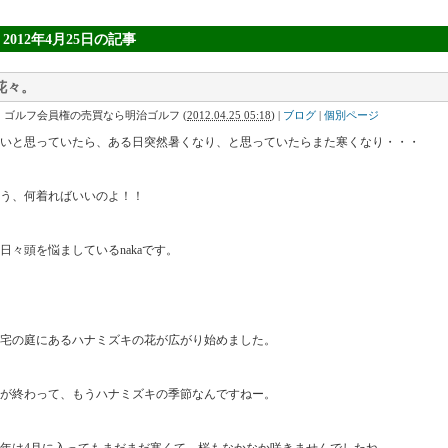
» 2012年4月25日
の記事
花々。
｜ゴルフ会員権の売買なら明治ゴルフ
(
2012.04.25 05:18
)
|
ブログ
|
個別ページ
いと思っていたら、ある日突然暑くなり、と思っていたらまた寒くなり・・・
う、何着ればいいのよ！！
日々頭を悩ましているnakaです。
宅の庭にあるハナミズキの花が広がり始めました。
が終わって、もうハナミズキの季節なんですねー。