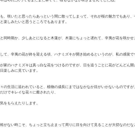
年は4月に入ってもまだまだ寒くて、桜もなかなか咲きませんでしたね。
でも、咲いたと思ったらあっという間に散ってしまって、それが桜の魅力でもあり、
と楽しみたいと思うところでもあります。
と同時期か、少しあとになると木蓮が、木蓮にちょっと遅れて、辛夷が花を咲かせ
して、辛夷の花が終を迎える頃、ハナミズキが開き始めるというのが、私の感覚で
我が家のハナミズキは真っ白な花をつけるのですが、日を追うごとに花がどんどん開
日楽しみに見ています。
日々の生活に追われていると、植物の成長にまではなかなか目がいかないものですが
だけでキレイな花々に癒されたり、
気をもらえたりします。
裕がない時こそ、ちょっと立ち止まって周りに目を向けて見ることが大切なのだな