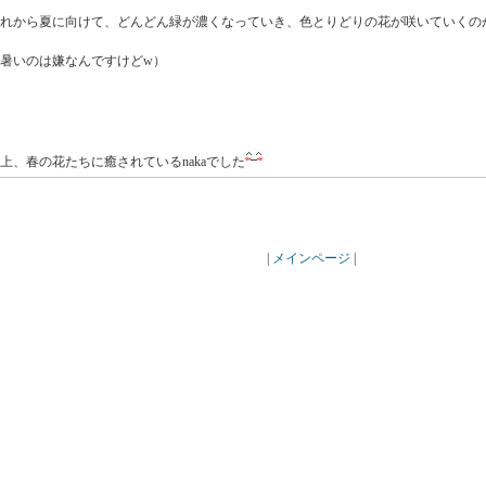
れから夏に向けて、どんどん緑が濃くなっていき、色とりどりの花が咲いていくの
暑いのは嫌なんですけどw）
上、春の花たちに癒されているnakaでした
|
メインページ
|