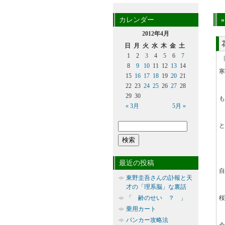
カレンダー
2012年4月
日
月
火
水
木
金
土
1
2
3
4
5
6
7
8
9
10
11
12
13
14
寒
15
16
17
18
19
20
21
22
23
24
25
26
27
28
29
30
も
« 3月
5月 »
と
最近の投稿
自
東野圭吾さんの訃報と天
才の「理系脳」な裏話
「 齢のせい ？ 」
桜
乗用カート
バンカー攻略法